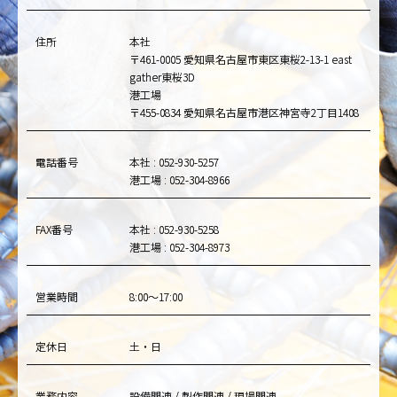
住所
本社
〒461-0005 愛知県名古屋市東区東桜2-13-1 east
gather東桜3D
港工場
〒455-0834 愛知県名古屋市港区神宮寺2丁目1408
電話番号
本社 : 052-930-5257
港工場 : 052-304-8966
FAX番号
本社 : 052-930-5258
港工場 : 052-304-8973
営業時間
8:00～17:00
定休日
土・日
業務内容
設備関連 / 製作関連 / 現場関連