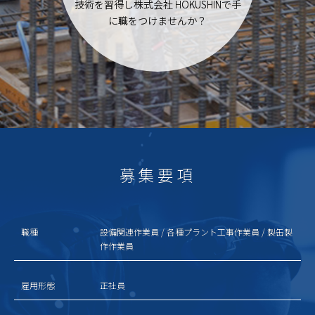
技術を習得し株式会社 HOKUSHINで手
に職をつけませんか？
募集要項
職種
設備関連作業員 / 各種プラント工事作業員 / 製缶製
作作業員
雇用形態
正社員